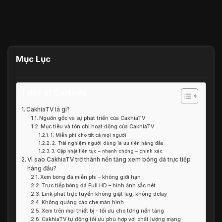
Mục Lục
Table of Contents
CakhiaTV là gì?
Nguồn gốc và sự phát triển của CakhiaTV
Mục tiêu và tôn chỉ hoạt động của CakhiaTV
1. Miễn phí cho tất cả mọi người
2. Trải nghiệm người dùng là ưu tiên hàng đầu
3. Cập nhật liên tục – nhanh chóng – chính xác
Vì sao CakhiaTV trở thành nền tảng xem bóng đá trực tiếp
hàng đầu?
Xem bóng đá miễn phí – không giới hạn
Trực tiếp bóng đá Full HD – hình ảnh sắc nét
Link phát trực tuyến không giật lag, không delay
Không quảng cáo che màn hình
Xem trên mọi thiết bị – tối ưu cho từng nền tảng
CakhiaTV tự động tối ưu phù hợp với chất lượng mạng