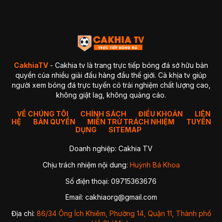
4. GaVangTV
5. ThapCamTV
6. VeboTV
7. Mitom TV
BẢNG SO SÁNH CHI TIẾT
Kết luận so sánh
Giải đáp thắc mắc thường gặp về CakhiaTV (FAQ)
1. CakhiaTV có miễn phí không?
CakhiaTV
- Cakhia tv là trang trực tiếp bóng đá sở hữu bản
2. Có xem được Ngoại Hạng Anh (Premier League) không?
quyền của nhiều giải đấu hàng đầu thế giới. Cà khịa tv giúp
3. CakhiaTV có bị giật lag hay delay không?
người xem bóng đá trực tuyến có trải nghiệm chất lượng cao,
4. Tôi có thể xem CakhiaTV trên Smart TV được không?
không giật lag, không quảng cáo.
✔ Cách 1 — Mở trực tiếp bằng trình duyệt TV
✔ Cách 2 — Chiếu từ điện thoại lên TV (Cast)
5. Xử lý như thế nào khi xem bóng đá CakhiaTV bị giật lag?
VỀ CHÚNG TÔI
CHÍNH SÁCH
ĐIỀU KHOẢN
LIÊN
HỆ
BẢN QUYỀN
1. Chuyển sang Server 2 hoặc 3
MIỄN TRỪ TRÁCH NHIỆM
TUYỂN
2. Kiểm tra lại kết nối mạng
DỤNG
SITEMAP
3. Đóng các ứng dụng chạy nền
4. Chuyển sang trình duyệt khác
Doanh nghiệp: Cakhia TV
5. Giảm độ phân giải video
Kết luận
Chịu trách nhiệm nội dung:
Huỳnh Bá Khoa
Số điện thoại: 09715363676
Nhờ sự ổn định, hình ảnh sắc nét và khả năng cập nhật
nhanh chóng,
CakhiaTV
trở thành địa chỉ quen thuộc của
Email:
cakhiaorg@gmail.com
hàng triệu người hâm mộ bóng đá mỗi ngày. Dù bạn theo dõi
Ngoại Hạng Anh, Champions League, La Liga hay các giải
Địa chỉ:
86/34 Ông Ích Khiêm, Phường 14, Quận 11, Thành phố
đấu của đội tuyển quốc gia, CakhiaTV luôn mang đến link