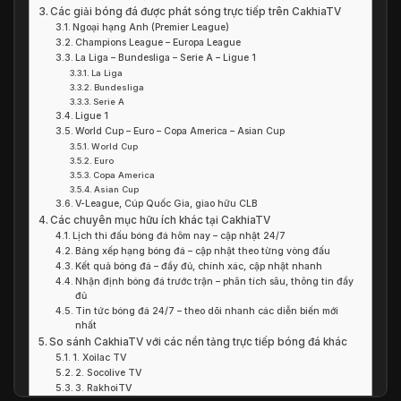
Các giải bóng đá được phát sóng trực tiếp trên CakhiaTV
Ngoại hạng Anh (Premier League)
Champions League – Europa League
La Liga – Bundesliga – Serie A – Ligue 1
La Liga
Bundesliga
Serie A
Ligue 1
World Cup – Euro – Copa America – Asian Cup
World Cup
Euro
Copa America
Asian Cup
V-League, Cúp Quốc Gia, giao hữu CLB
Các chuyên mục hữu ích khác tại CakhiaTV
Lịch thi đấu bóng đá hôm nay – cập nhật 24/7
Bảng xếp hạng bóng đá – cập nhật theo từng vòng đấu
Kết quả bóng đá – đầy đủ, chính xác, cập nhật nhanh
Nhận định bóng đá trước trận – phân tích sâu, thông tin đầy
đủ
Tin tức bóng đá 24/7 – theo dõi nhanh các diễn biến mới
nhất
So sánh CakhiaTV với các nền tảng trực tiếp bóng đá khác
1. Xoilac TV
2. Socolive TV
3. RakhoiTV